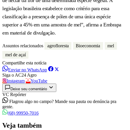
de néctar da flor de uma determinada espécie vegetal. A
legislação brasileira estabelece como critério para essa
classificação a presença de pólen de uma única espécie
superior a 45% em uma amostra de mel”, afirma a Embrapa
em material de divulgação.
Assuntos relacionados
agrofloresta
Bioeconomia
mel
mel de açaí
Compartilhe esta notícia
Enviar no WhatsApp
Siga o AC24 Agro
Instagram
YouTube
Deixe seu comentário
VC Repórter
Flagrou algo no campo? Mande sua pauta ou denúncia pra
gente.
(68) 99950-7016
Veja também