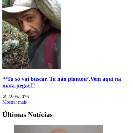
“‘Tu só vai buscar. Tu não plantou’.Vem aqui na
mata pegar!”
22/05/2026
Mostrar mais
Últimas Notícias