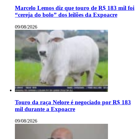
Marcelo Lemos diz que touro de R$ 183 mil foi
“cereja do bolo” dos leilões da Expoacre
09/08/2026
Touro da raça Nelore é negociado por R$ 183
mil durante a Expoacre
09/08/2026