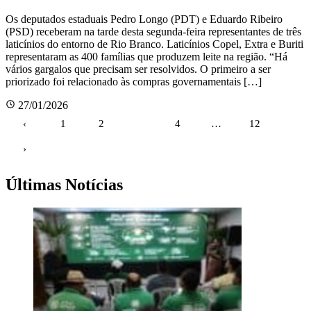
Os deputados estaduais Pedro Longo (PDT) e Eduardo Ribeiro
(PSD) receberam na tarde desta segunda-feira representantes de três
laticínios do entorno de Rio Branco. Laticínios Copel, Extra e Buriti
representaram as 400 famílias que produzem leite na região. “Há
vários gargalos que precisam ser resolvidos. O primeiro a ser
priorizado foi relacionado às compras governamentais […]
27/01/2026
Paginação
‹
1
2
3
4
…
12
de
›
posts
Últimas Notícias