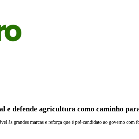
S
AGRICULTURA
PECUÁRIA
ECONOMIA
OPINIÃO
l e defende agricultura como caminho para
ável às grandes marcas e reforça que é pré-candidato ao governo com f