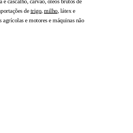
ia e cascalho, carvão, óleos brutos de
importações de
trigo
,
milho
, látex e
os agrícolas e motores e máquinas não