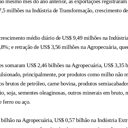
 ao mesmo mês do ano anterior, as exportações registrara
07,5 milhões na Indústria de Transformação, crescimento d
escimento médio diário de US$ 9,49 milhões na Indústria
1,8%; e retração de US$ 3,56 milhões na Agropecuária, que
es somaram US$ 2,46 bilhões na Agropecuária, US$ 3,35 bi
lsionado, principalmente, por produtos como milho não moí
eos brutos de petróleo, carne bovina, produtos semiacabado
io, soja, sementes oleaginosas, outros minerais em bruto, 
 ferro ou aço.
ilhão na Agropecuária, US$ 0,57 bilhão na Indústria Extra