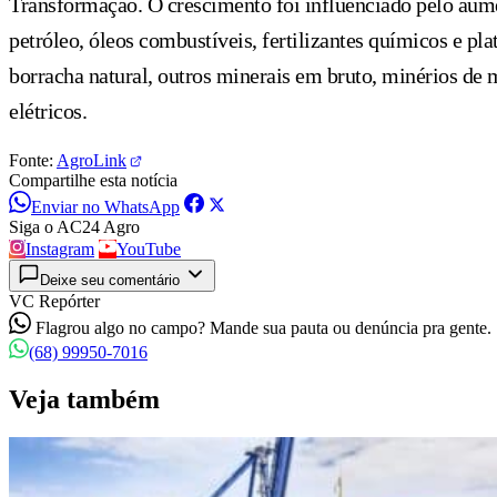
Transformação. O crescimento foi influenciado pelo aum
petróleo, óleos combustíveis, fertilizantes químicos e 
borracha natural, outros minerais em bruto, minérios de 
elétricos.
Fonte:
AgroLink
Compartilhe esta notícia
Enviar no WhatsApp
Siga o AC24 Agro
Instagram
YouTube
Deixe seu comentário
VC Repórter
Flagrou algo no campo? Mande sua pauta ou denúncia pra gente.
(68) 99950-7016
Veja também