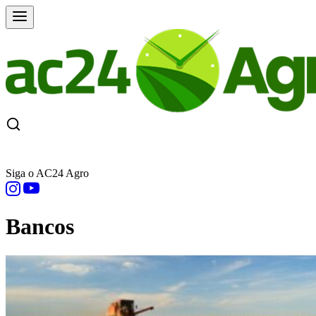
CAPA
ÚLTIMAS NOTÍCIAS
COTAÇÕE
Siga o AC24 Agro
Bancos