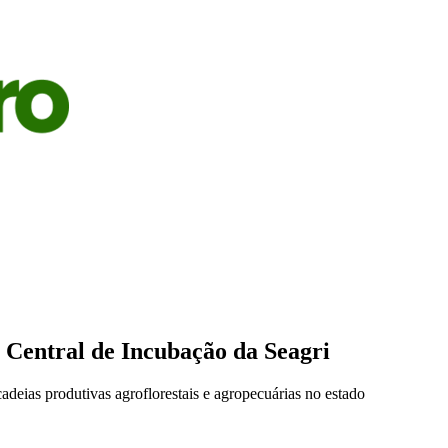
S
AGRICULTURA
PECUÁRIA
ECONOMIA
OPINIÃO
 Central de Incubação da Seagri
adeias produtivas agroflorestais e agropecuárias no estado