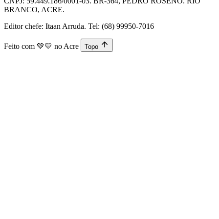
CNPJ: 59.449.186/0001-03. BR-364, PEDRO ROSENO. RIO
BRANCO, ACRE.
Editor chefe: Itaan Arruda. Tel: (68) 99950-7016
Feito com
💚💛
no Acre
Topo