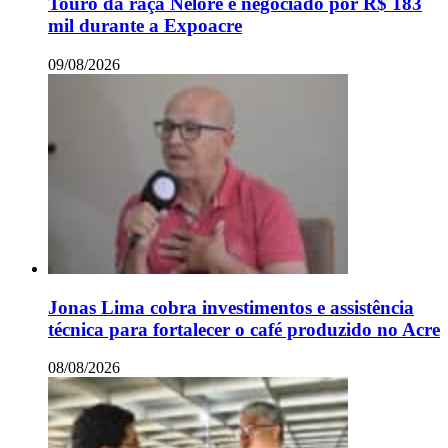
Touro da raça Nelore é negociado por R$ 183
mil durante a Expoacre
09/08/2026
Jonas Lima cobra investimentos e assistência
técnica para fortalecer o café produzido no Acre
08/08/2026