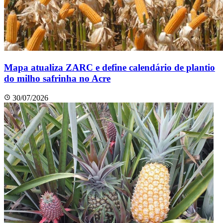
Mapa atualiza ZARC e define calendário de plantio
do milho safrinha no Acre
30/07/2026