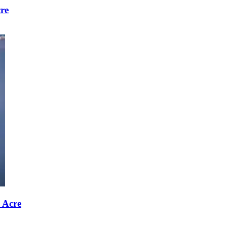
re
o Acre