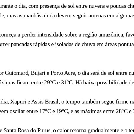
rante o dia, com presença de sol entre nuvens e poucas ch
arde, mas as manhãs ainda devem seguir amenas em algumas
 começa a perder intensidade sobre a região amazônica, fa
er pancadas rápidas e isoladas de chuva em áreas pontuai
r Guiomard, Bujari e Porto Acre, o dia será de sol entre n
imas ficam entre 29°C e 31°C. Há baixa possibilidade de 
dia, Xapuri e Assis Brasil, o tempo também segue firme n
em oscilar entre 17°C e 19°C, e as máximas entre 28°C e 
 Santa Rosa do Purus, o calor retorna gradualmente e o 