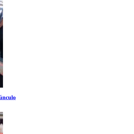
búnculo