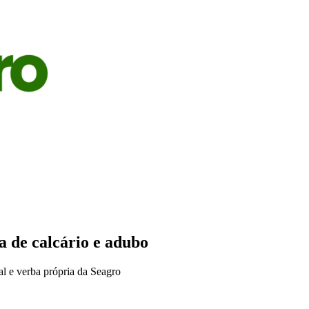
S
AGRICULTURA
PECUÁRIA
ECONOMIA
OPINIÃO
a de calcário e adubo
al e verba própria da Seagro