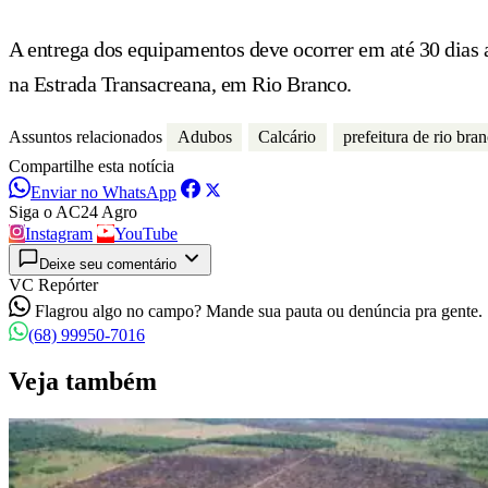
A entrega dos equipamentos deve ocorrer em até 30 dias 
na Estrada Transacreana, em Rio Branco.
Assuntos relacionados
Adubos
Calcário
prefeitura de rio bra
Compartilhe esta notícia
Enviar no WhatsApp
Siga o AC24 Agro
Instagram
YouTube
Deixe seu comentário
VC Repórter
Flagrou algo no campo? Mande sua pauta ou denúncia pra gente.
(68) 99950-7016
Veja também