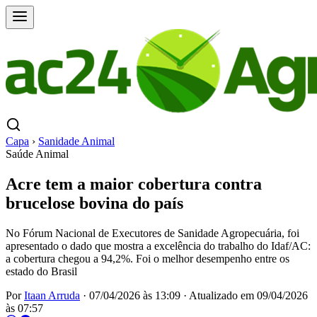
Capa
›
Sanidade Animal
Saúde Animal
Acre tem a maior cobertura contra
brucelose bovina do país
No Fórum Nacional de Executores de Sanidade Agropecuária, foi
apresentado o dado que mostra a excelência do trabalho do Idaf/AC:
a cobertura chegou a 94,2%. Foi o melhor desempenho entre os
estado do Brasil
Por
Itaan Arruda
·
07/04/2026 às 13:09
·
Atualizado em
09/04/2026
às 07:57