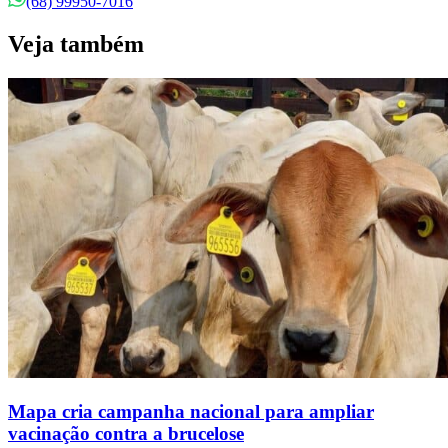
(68) 99950-7016
Veja também
Mapa cria campanha nacional para ampliar
vacinação contra a brucelose