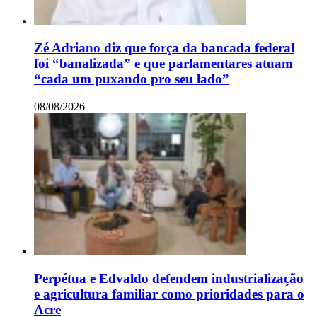
Zé Adriano diz que força da bancada federal
foi “banalizada” e que parlamentares atuam
“cada um puxando pro seu lado”
08/08/2026
Perpétua e Edvaldo defendem industrialização
e agricultura familiar como prioridades para o
Acre