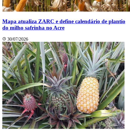
Mapa atualiza ZARC e define calendário de plantio
do milho safrinha no Acre
30/07/2026