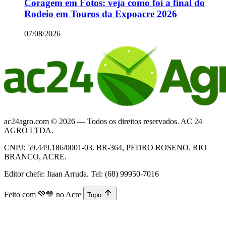
Coragem em Fotos: veja como foi a final do
Rodeio em Touros da Expoacre 2026
07/08/2026
ac24agro.com © 2026 — Todos os direitos reservados. AC 24
AGRO LTDA.
CNPJ: 59.449.186/0001-03. BR-364, PEDRO ROSENO. RIO
BRANCO, ACRE.
Editor chefe: Itaan Arruda. Tel: (68) 99950-7016
Feito com
💚💛
no Acre
Topo