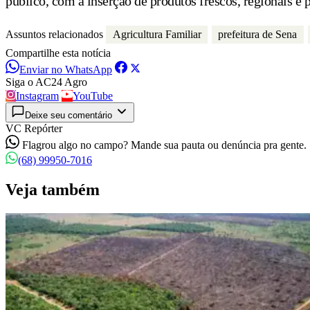
público, com a inserção de produtos frescos, regionais e
Assuntos relacionados
Agricultura Familiar
prefeitura de Sena
Compartilhe esta notícia
Enviar no WhatsApp
Siga o AC24 Agro
Instagram
YouTube
Deixe seu comentário
VC Repórter
Flagrou algo no campo? Mande sua pauta ou denúncia pra gente.
(68) 99950-7016
Veja também