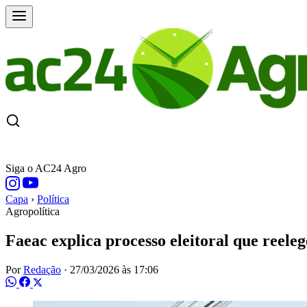
CAPA
ÚLTIMAS NOTÍCIAS
COTAÇÕE
Siga o AC24 Agro
Capa
›
Política
Agropolítica
Faeac explica processo eleitoral que reele
Por
Redação
·
27/03/2026 às 17:06