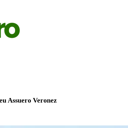
S
AGRICULTURA
PECUÁRIA
ECONOMIA
OPINIÃO
geu Assuero Veronez