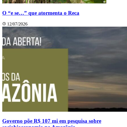
O “e se…” que atormenta o Reca
12/07/2026
Governo põe R$ 107 mi em pesquisa sobre