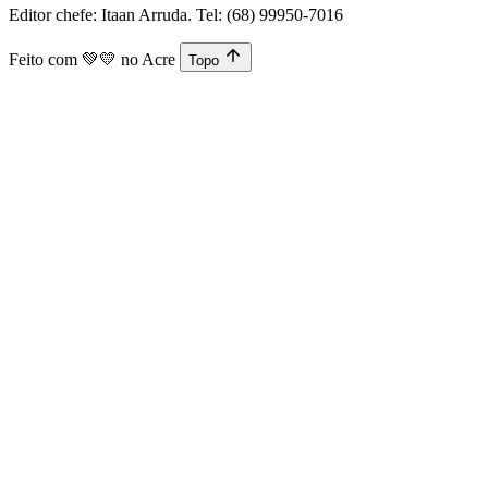
Editor chefe: Itaan Arruda. Tel: (68) 99950-7016
Feito com
💚💛
no Acre
Topo