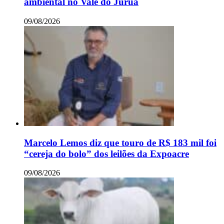
ambiental no Vale do Juruá
09/08/2026
Marcelo Lemos diz que touro de R$ 183 mil foi
“cereja do bolo” dos leilões da Expoacre
09/08/2026