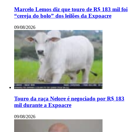
Marcelo Lemos diz que touro de R$ 183 mil foi
“cereja do bolo” dos leilões da Expoacre
09/08/2026
Touro da raça Nelore é negociado por R$ 183
mil durante a Expoacre
09/08/2026