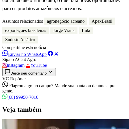
concluído até o fim do ano, o que trará novas oportunidades
para os produtos amazônicos e acreanos.
Assuntos relacionados
agronegócio acreano
ApexBrasil
exportações brasileiras
Jorge Viana
Lula
Sudeste Asiático
Compartilhe esta notícia
Enviar no WhatsApp
Siga o AC24 Agro
Instagram
YouTube
Deixe seu comentário
VC Repórter
Flagrou algo no campo? Mande sua pauta ou denúncia pra
gente.
(68) 99950-7016
Veja também