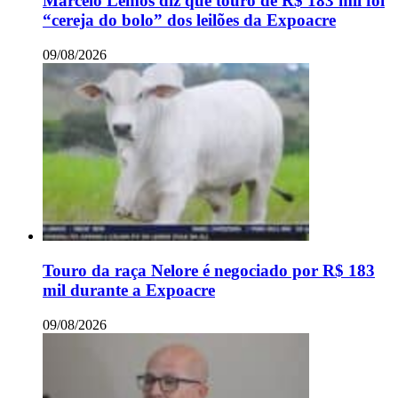
Marcelo Lemos diz que touro de R$ 183 mil foi
“cereja do bolo” dos leilões da Expoacre
09/08/2026
Touro da raça Nelore é negociado por R$ 183
mil durante a Expoacre
09/08/2026