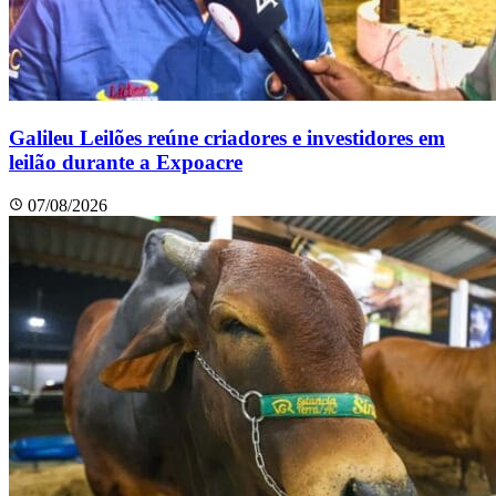
Galileu Leilões reúne criadores e investidores em
leilão durante a Expoacre
07/08/2026