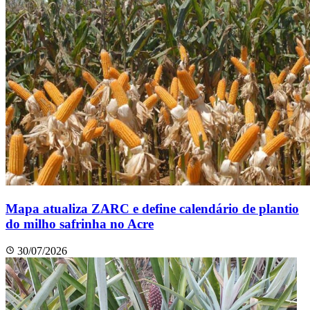
Mapa atualiza ZARC e define calendário de plantio
do milho safrinha no Acre
30/07/2026