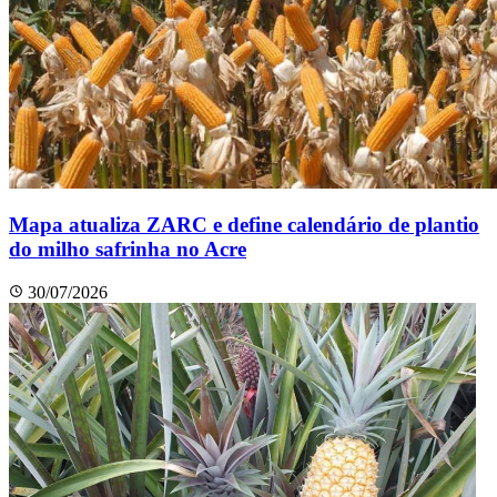
Mapa atualiza ZARC e define calendário de plantio
do milho safrinha no Acre
30/07/2026