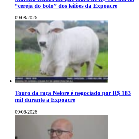
“cereja do bolo” dos leilões da Expoacre
09/08/2026
Touro da raça Nelore é negociado por R$ 183
mil durante a Expoacre
09/08/2026