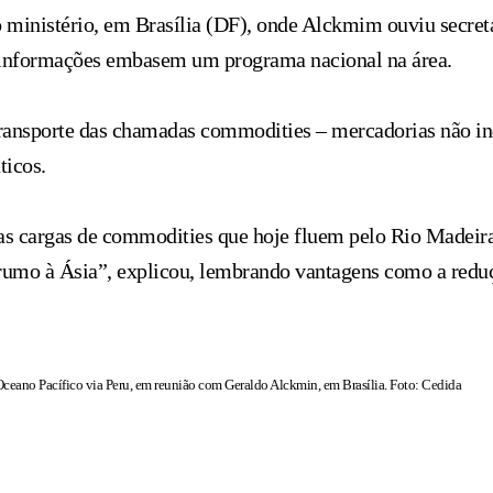
do ministério, em Brasília (DF), onde Alckmim ouviu secretá
s informações embasem um programa nacional na área.
transporte das chamadas commodities – mercadorias não ind
ticos.
ir as cargas de commodities que hoje fluem pelo Rio Madei
rumo à Ásia”, explicou, lembrando vantagens como a reduç
Oceano Pacífico via Peru, em reunião com Geraldo Alckmin, em Brasília. Foto: Cedida