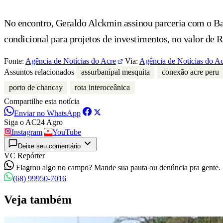
No encontro, Geraldo Alckmin assinou parceria com o Ba
condicional para projetos de investimentos, no valor de 
Fonte:
Agência de Notícias do Acre
Via:
Agência de Notícias do A
Assuntos relacionados
assurbanípal mesquita
conexão acre peru
porto de chancay
rota interoceânica
Compartilhe esta notícia
Enviar no WhatsApp
Siga o AC24 Agro
Instagram
YouTube
Deixe seu comentário
VC Repórter
Flagrou algo no campo? Mande sua pauta ou denúncia pra gente.
(68) 99950-7016
Veja também