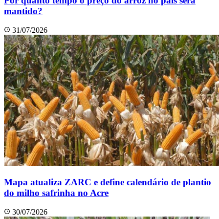
Por quanto tempo o preço do arroz no país será
mantido?
31/07/2026
Mapa atualiza ZARC e define calendário de plantio
do milho safrinha no Acre
30/07/2026