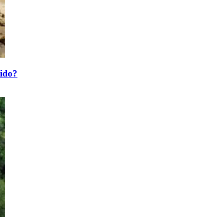
tido?