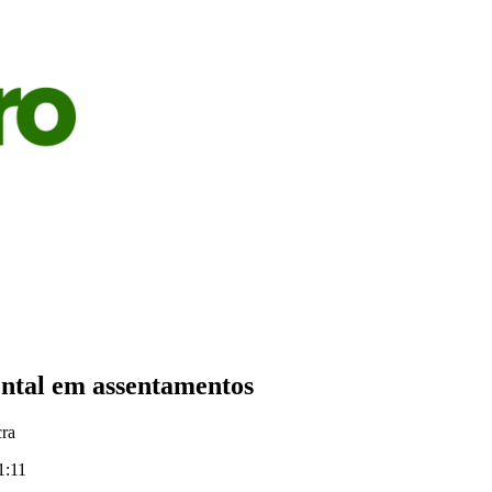
S
AGRICULTURA
PECUÁRIA
ECONOMIA
OPINIÃO
ntal em assentamentos
cra
1:11