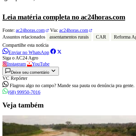
Leia matéria completa no ac24horas.com
Fonte:
ac24horas.com
Via:
ac24horas.com
Assuntos relacionados
assentamentos rurais
CAR
Reforma Ag
Compartilhe esta notícia
Enviar no WhatsApp
Siga o AC24 Agro
Instagram
YouTube
Deixe seu comentário
VC Repórter
Flagrou algo no campo? Mande sua pauta ou denúncia pra gente.
(68) 99950-7016
Veja também