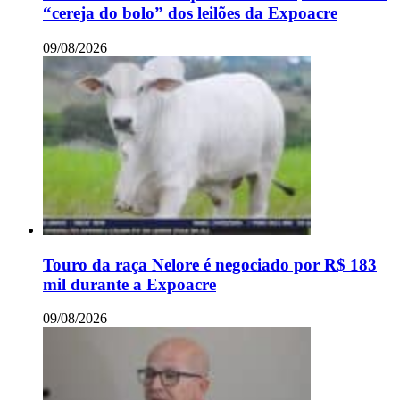
“cereja do bolo” dos leilões da Expoacre
09/08/2026
Touro da raça Nelore é negociado por R$ 183
mil durante a Expoacre
09/08/2026