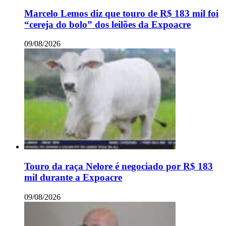
Marcelo Lemos diz que touro de R$ 183 mil foi
“cereja do bolo” dos leilões da Expoacre
09/08/2026
Touro da raça Nelore é negociado por R$ 183
mil durante a Expoacre
09/08/2026