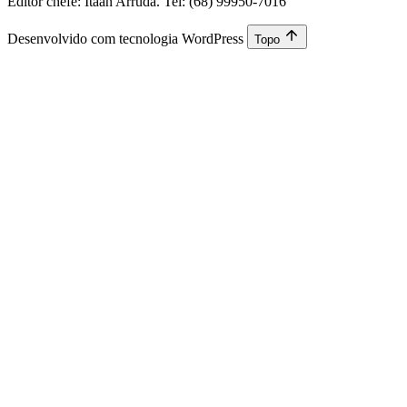
Editor chefe: Itaan Arruda. Tel: (68) 99950-7016
Desenvolvido com tecnologia WordPress
Topo