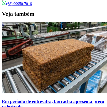
(68) 99950-7016
Veja também
Em período de entresafra, borracha apresenta preço
valorizado