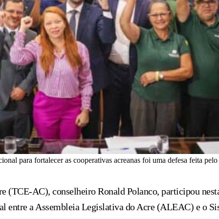
tucional para fortalecer as cooperativas acreanas foi uma defesa feita 
e (TCE-AC), conselheiro Ronald Polanco, participou nesta 
nal entre a Assembleia Legislativa do Acre (ALEAC) e o S