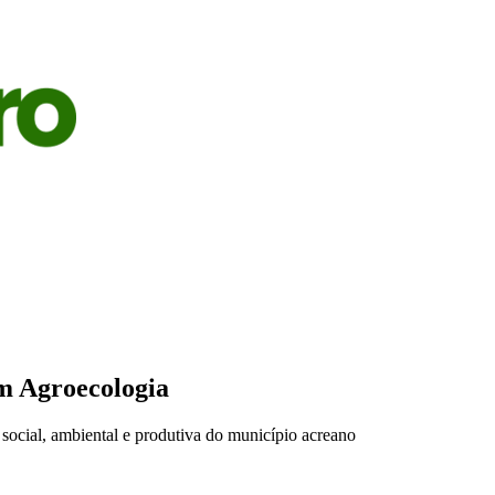
S
AGRICULTURA
PECUÁRIA
ECONOMIA
OPINIÃO
em Agroecologia
e social, ambiental e produtiva do município acreano