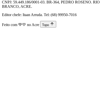
CNPJ: 59.449.186/0001-03. BR-364, PEDRO ROSENO. RIO
BRANCO, ACRE.
Editor chefe: Itaan Arruda. Tel: (68) 99950-7016
Feito com
💚💛
no Acre
Topo