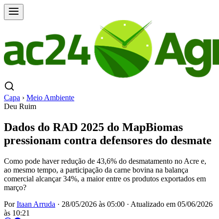
Capa
›
Meio Ambiente
Deu Ruim
Dados do RAD 2025 do MapBiomas
pressionam contra defensores do desmate
Como pode haver redução de 43,6% do desmatamento no Acre e,
ao mesmo tempo, a participação da carne bovina na balança
comercial alcançar 34%, a maior entre os produtos exportados em
março?
Por
Itaan Arruda
·
28/05/2026 às 05:00
·
Atualizado em
05/06/2026
às 10:21