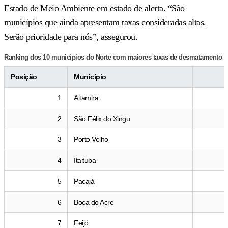
Estado de Meio Ambiente em estado de alerta. “São
municípios que ainda apresentam taxas consideradas altas.
Serão prioridade para nós”, assegurou.
Ranking dos 10 municípios do Norte com maiores taxas de desmatamento
Posição
Município
1
Altamira
2
São Félix do Xingu
3
Porto Velho
4
Itaituba
5
Pacajá
6
Boca do Acre
7
Feijó