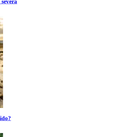
 severa
tido?