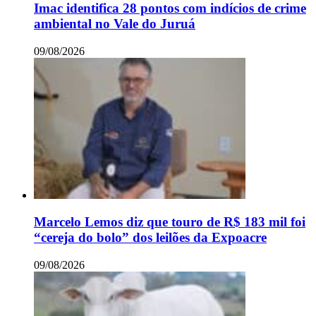
Imac identifica 28 pontos com indícios de crime
ambiental no Vale do Juruá
09/08/2026
Marcelo Lemos diz que touro de R$ 183 mil foi
“cereja do bolo” dos leilões da Expoacre
09/08/2026