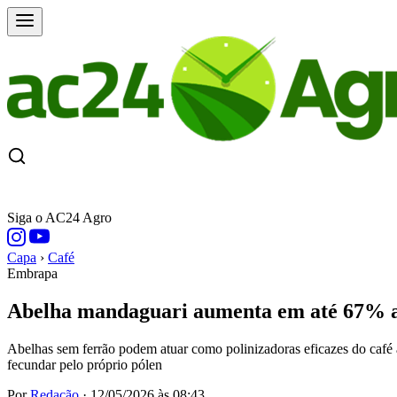
CAPA
ÚLTIMAS NOTÍCIAS
COTAÇÕE
Siga o AC24 Agro
Capa
›
Café
Embrapa
Abelha mandaguari aumenta em até 67% a 
Abelhas sem ferrão podem atuar como polinizadoras eficazes do café 
fecundar pelo próprio pólen
Por
Redação
·
12/05/2026 às 08:43