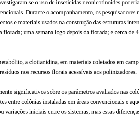
vestigaram se o uso de inseticidas neonicotinoides poderia 
nvencionais. Durante o acompanhamento, os pesquisadores
mentos e materiais usados na construção das estruturas inte
lorada; uma semana logo depois da florada; e cerca de 45,
tabólito, a clotianidina, em materiais coletados em campo
síduos nos recursos florais acessíveis aos polinizadores.
mente significativos sobre os parâmetros avaliados nas co
tes entre colônias instaladas em áreas convencionais e aq
ou variações iniciais entre os sistemas, mas essas diferen