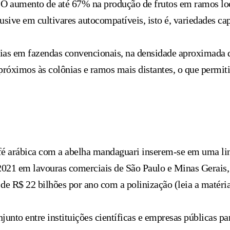
l. O aumento de até 67% na produção de frutos em ramos lo
sive em cultivares autocompatíveis, isto é, variedades cap
nias em fazendas convencionais, na densidade aproximada d
próximos às colônias e ramos mais distantes, o que permit
é arábica com a abelha mandaguari inserem-se em uma lin
m 2021 em lavouras comerciais de São Paulo e Minas Gerais
de R$ 22 bilhões por ano com a polinização (leia a matéria
to entre instituições científicas e empresas públicas para