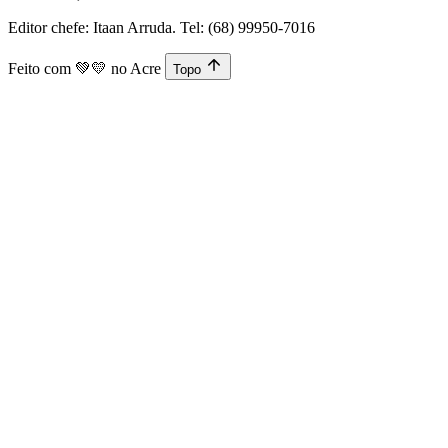
Editor chefe: Itaan Arruda. Tel: (68) 99950-7016
Feito com
💚💛
no Acre
Topo