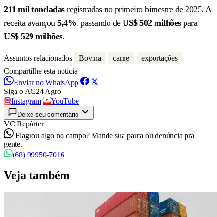
211 mil toneladas
registradas no primeiro bimestre de 2025. A
receita avançou
5,4%
, passando de
US$ 502 milhões
para
US$ 529 milhões
.
Assuntos relacionados
Bovina
carne
exportações
Compartilhe esta notícia
Enviar no WhatsApp
Siga o AC24 Agro
Instagram
YouTube
Deixe seu comentário
VC Repórter
Flagrou algo no campo? Mande sua pauta ou denúncia pra
gente.
(68) 99950-7016
Veja também