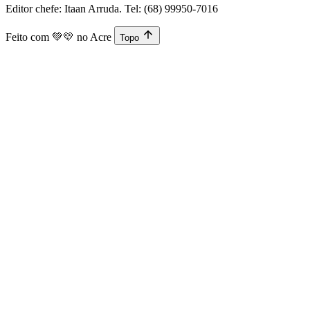
Editor chefe: Itaan Arruda. Tel: (68) 99950-7016
Feito com
💚💛
no Acre
Topo