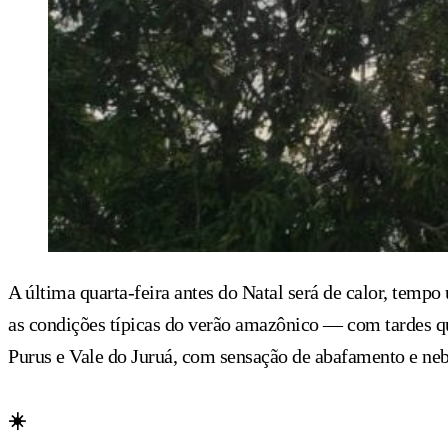
A última quarta-feira antes do Natal será de calor, temp
as condições típicas do verão amazônico — com tardes q
Purus e Vale do Juruá, com sensação de abafamento e ne
☀️