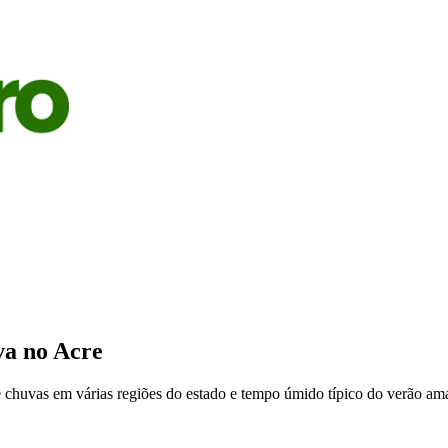
S
AGRICULTURA
PECUÁRIA
ECONOMIA
OPINIÃO
va no Acre
e chuvas em várias regiões do estado e tempo úmido típico do verão a