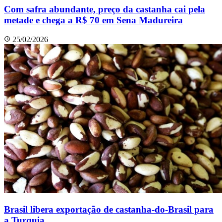
Com safra abundante, preço da castanha cai pela
metade e chega a R$ 70 em Sena Madureira
25/02/2026
Brasil libera exportação de castanha-do-Brasil para
a Turquia