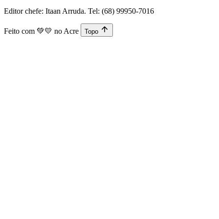
Editor chefe: Itaan Arruda. Tel: (68) 99950-7016
Feito com
💚💛
no Acre
Topo