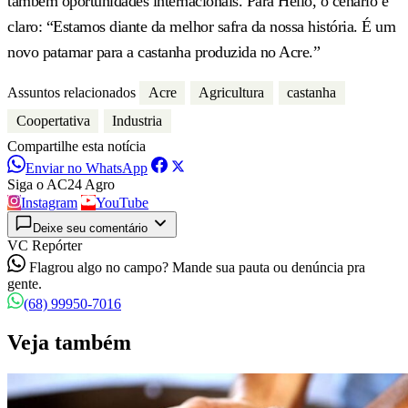
também oportunidades internacionais. Para Hélio, o cenário é
claro: “Estamos diante da melhor safra da nossa história. É um
novo patamar para a castanha produzida no Acre.”
Assuntos relacionados
Acre
Agricultura
castanha
Coopertativa
Industria
Compartilhe esta notícia
Enviar no WhatsApp
Siga o AC24 Agro
Instagram
YouTube
Deixe seu comentário
VC Repórter
Flagrou algo no campo? Mande sua pauta ou denúncia pra
gente.
(68) 99950-7016
Veja também