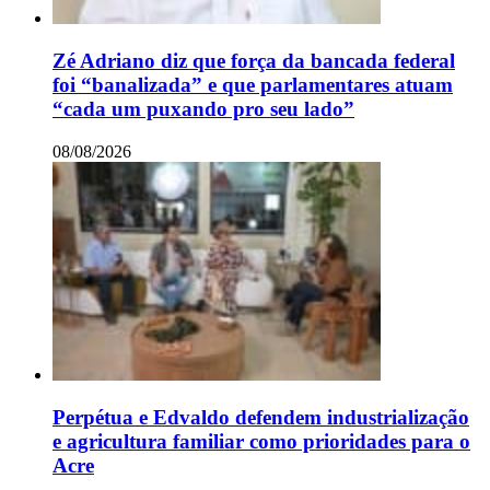
Zé Adriano diz que força da bancada federal
foi “banalizada” e que parlamentares atuam
“cada um puxando pro seu lado”
08/08/2026
Perpétua e Edvaldo defendem industrialização
e agricultura familiar como prioridades para o
Acre