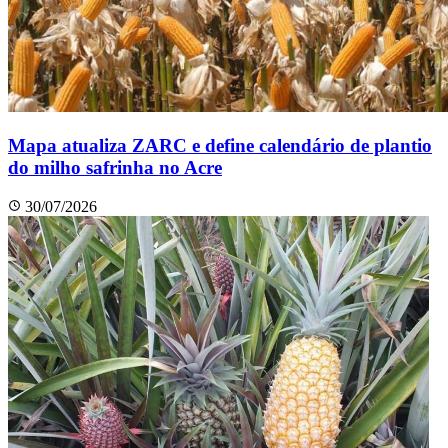
Mapa atualiza ZARC e define calendário de plantio
do milho safrinha no Acre
30/07/2026