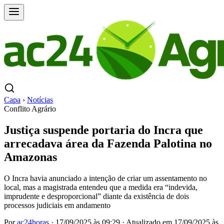
Capa
›
Notícias
Conflito Agrário
Justiça suspende portaria do Incra que
arrecadava área da Fazenda Palotina no
Amazonas
O Incra havia anunciado a intenção de criar um assentamento no
local, mas a magistrada entendeu que a medida era “indevida,
imprudente e desproporcional” diante da existência de dois
processos judiciais em andamento
Por
ac24horas
·
17/09/2025 às 09:29
·
Atualizado em
17/09/2025 às