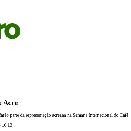
S
AGRICULTURA
PECUÁRIA
ECONOMIA
OPINIÃO
o Acre
farão parte da representação acreana na Semana Internacional do Café
s 16:13