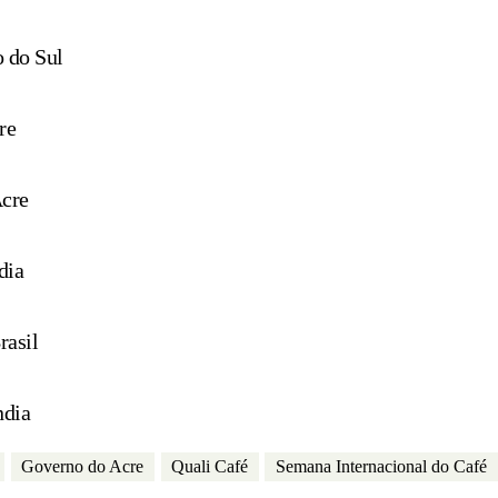
o do Sul
re
Acre
dia
rasil
ndia
Governo do Acre
Quali Café
Semana Internacional do Café