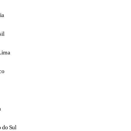
ia
sil
Lima
co
a
 do Sul