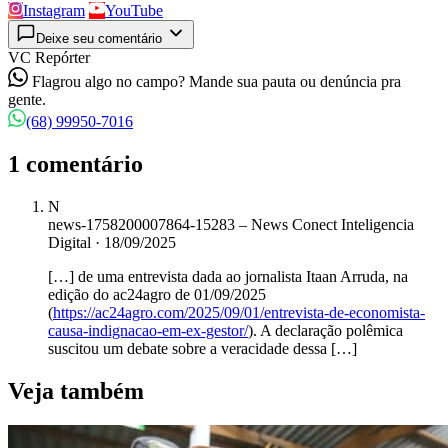
Instagram
YouTube
Deixe seu comentário
VC Repórter
Flagrou algo no campo? Mande sua pauta ou denúncia pra
gente.
(68) 99950-7016
1 comentário
N
news-1758200007864-15283 – News Conect Inteligencia
Digital
·
18/09/2025
[…] de uma entrevista dada ao jornalista Itaan Arruda, na
edição do ac24agro de 01/09/2025
(
https://ac24agro.com/2025/09/01/entrevista-de-economista-
causa-indignacao-em-ex-gestor/
). A declaração polêmica
suscitou um debate sobre a veracidade dessa […]
Veja também