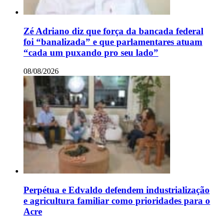
Zé Adriano diz que força da bancada federal
foi “banalizada” e que parlamentares atuam
“cada um puxando pro seu lado”
08/08/2026
Perpétua e Edvaldo defendem industrialização
e agricultura familiar como prioridades para o
Acre