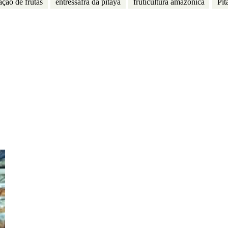
ação de frutas
entressafra da pitaya
fruticultura amazônica
Pit