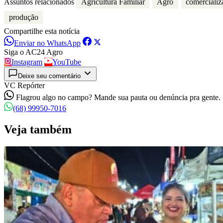
Assuntos relacionados
Agricultura Familiar
Agro
comercializ
produção
Compartilhe esta notícia
Enviar no WhatsApp
Siga o AC24 Agro
Instagram
YouTube
Deixe seu comentário
VC Repórter
Flagrou algo no campo? Mande sua pauta ou denúncia pra gente.
(68) 99950-7016
Veja também