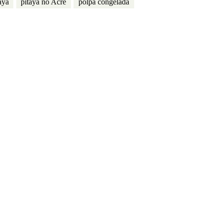
aya
pitaya no Acre
polpa congelada