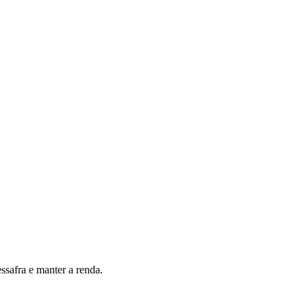
VÍDEOS
EVENTOS
ssafra e manter a renda.